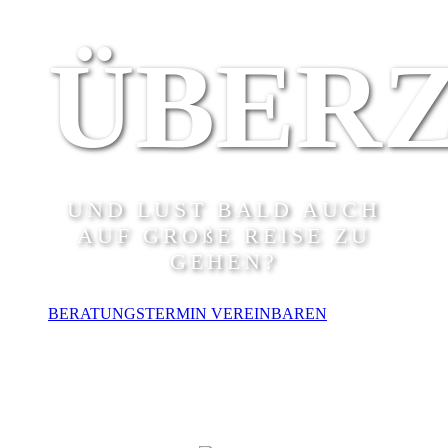
ÜBER
UND LUST BALD AUCH
AUF GROßE REISE ZU
GEHEN?
BERATUNGSTERMIN VEREINBAREN