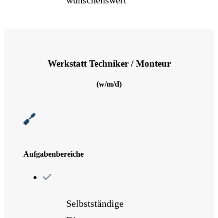
wünschenswert
Werkstatt Techniker / Monteur
(w/m/d)
Aufgabenbereiche
Selbstständige