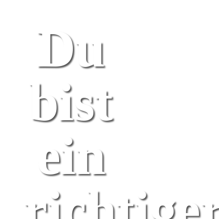
Du
bist
ein
richtige